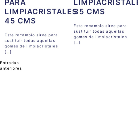
PARA
LIMPIACRISTAL
LIMPIACRISTALES
35 CMS
45 CMS
Este recambio sirve para
sustituir todas aquellas
Este recambio sirve para
gomas de limpiacristales
sustituir todas aquellas
[…]
gomas de limpiacristales
[…]
Entradas
anteriores
Navegación
de
entradas